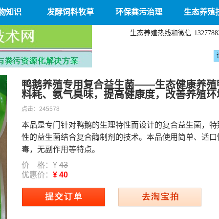
物知识
发酵饲料牧草
环保粪污治理
生态养殖
生态养殖热线和微信
1327788
鸭鹅养殖专用复合益生菌——生态健康养殖
料耗、氨气臭味，提高健康度，改善养殖环
点击：
245578
本品是专门针对鸭鹅的生理特性而设计的复合益生菌，特
性的益生菌结合复合酶制剂的技术。本品使用简单、适口
毒，无副作用等特点。
价 格：¥
43
优惠价：
¥ 40