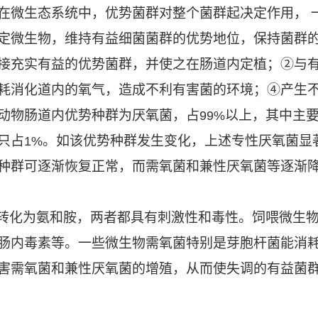
在微生态系统中，优势菌群对整个菌群起决定作用，
定微生物，维持有益细菌菌群的优势地位，保持菌群
接充实有益的优势菌群，并使之在肠道内定植；②与
耗消化道内的氧气，造成不利有害菌的环境；④产生
动物肠道内优势种群为厌氧菌，占
以上，其中主
99%
只占
。如该优势种群发生变化，上述专性厌氧菌显
1%
种群可逐渐恢复正常，而需氧菌和兼性厌氧菌等逐渐
转化为氨和胺，两者都具有刺激性和毒性。饲喂微生
肠内毒素等。一些微生物需氧菌特别是芽胞杆菌能消
害需氧菌和兼性厌氧菌的增殖，从而使失调的有益菌