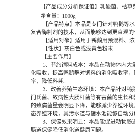
【产品成分分析保证值】乳酸菌、枯草芽孢杆
净含量：1000g
【产品特点】本品是专门针对鸭鹅等水
复合酶制剂的技术，从而能够达到更直观的
【适用对象】适用于鸭鹅用预混料、浓
【性状】灰白色或浅黄色粉末
【主要作用】
1、节约饲料成本：本品在动物体内大
化吸收，提高鸭鹅群对饲料的消化吸收率，
率，降低料耗。
2、改善养殖生态环境：本产品针对鸭
门氏菌、致病性大肠杆菌等有害菌的生长和
的致病菌量会明显下降，能够减少养殖环境
态养殖环境，粪污水道与储水池能够自动分
3
、保健效果明显：本品能促进动物肠
肠道保健降低消化道健康问题。