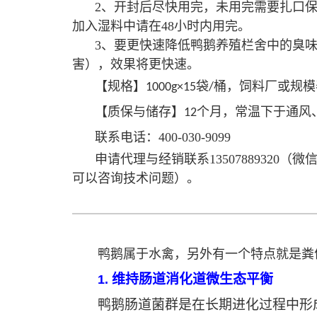
2、
开封后尽快用完，未用完需要扎口
加入湿料中请在
48
小时内用完。
3、
要更快速降低鸭鹅养殖栏舍中的臭味
害），效果将更快速。
【规格】
袋
桶，饲料厂或规模
1000g×15
/
【质保与储存】
个月，常温下于通风
12
联系电话：
400-030-9099
申请代理与经销联系
13507889320
（微
可以咨询技术问题）。
鸭鹅属于水禽，另外有一个特点就是粪
维持肠道消化道微生态平衡
1.
鸭鹅肠道菌群是在长期进化过程中形