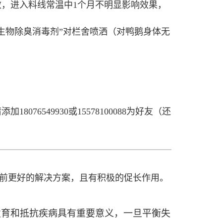
效，进入料线常温中
1
个月不明显影响效果，
生物除臭消毒剂”对栏舍喷洒（对鸭鹅身体无
请添加
18076549930
或
15578100088
为好友（还
前更好的解决方案，且有积极的促长作用。
发育和抵抗疾病具有重要意义，一旦平衡失