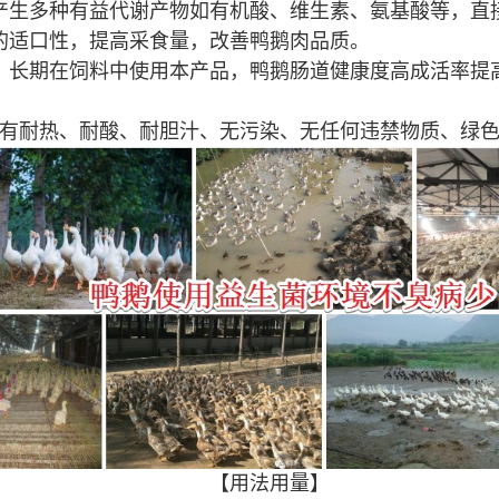
产生多种有益代谢产物如有机酸、维生素、氨基酸等，直
的适口性，提高采食量，改善鸭鹅肉品质。
：长期在饲料中使用本产品，鸭鹅肠道健康度高成活率提
有耐热、耐酸、耐胆汁、无污染、无任何违禁物质、绿
【用法用量】