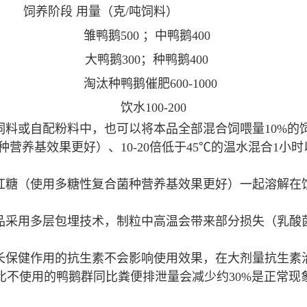
饲养阶段
用量（克
/
吨饲料）
雏鸭鹅
500 ；
中鸭鹅
400
大鸭鹅
300；
种鸭鹅
400
淘汰种鸭鹅催肥
600-1000
饮水
100-200
饲料或自配粉料中，也可以将本品全部混合饲喂量10%的
营养基效果更好）、10-20倍低于45℃的温水混合1小
红糖（使用多糖性复合菌种营养基效果更好）一起溶解在
品采用多层包埋技术，制粒中高温会带来部分损失（乳酸菌
长保健作用的抗生素不会影响使用效果，在大剂量抗生素
比不使用的鸭鹅群同比粪便排泄量会减少约
30%
是正常现