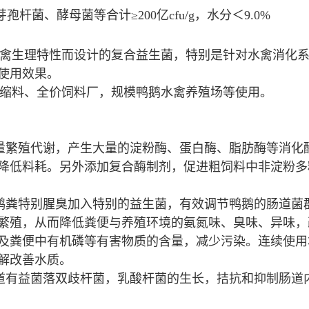
菌、酵母菌等合计≥200亿cfu/g，水分＜9.0%
禽生理特性而设计的复合益生菌，特别是针对水禽消化
使用效果。
缩料、全价饲料厂，规模鸭鹅水禽养殖场等使用。
量繁殖代谢，产生大量的淀粉酶、蛋白酶、脂肪酶等消化
降低料耗。另外添加复合酶制剂，促进粗饲料中非淀粉多
鹅粪特别腥臭加入特别的益生菌，有效调节鸭鹅的肠道菌
繁殖，从而降低粪便与养殖环境的氨氮味、臭味、异味，
及粪便中有机磷等有害物质的含量，减少污染。连续使用
解改善水质。
道有益菌落双歧杆菌，乳酸杆菌的生长，拮抗和抑制肠道