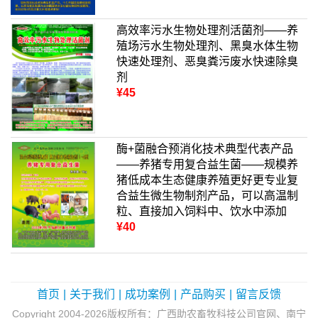
高效率污水生物处理剂活菌剂——养
殖场污水生物处理剂、黑臭水体生物
快速处理剂、恶臭粪污废水快速除臭
剂
¥45
酶+菌融合预消化技术典型代表产品
——养猪专用复合益生菌——规模养
猪低成本生态健康养殖更好更专业复
合益生微生物制剂产品，可以高温制
粒、直接加入饲料中、饮水中添加
¥40
首页
|
关于我们
|
成功案例
|
产品购买
|
留言反馈
Copyright 2004-2026版权所有：广西助农畜牧科技公司官网、南宁