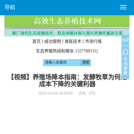
导航
T
o
g
g
l
关闭
e
|
|
|
首页
成功案例
兽医技术
市场行情
n
生态养殖热线和微信
13277883322
a
v
i
g
【视频】养殖场降本指南：发酵牧草为何是
a
成本下降的关键利器
t
i
2025-11-04 10:05:02 点击：
570
o
n