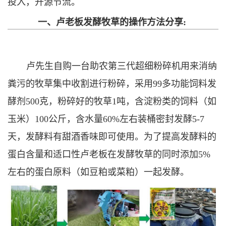
投入，开源节流。
一、卢老板发酵牧草的操作方法分享:
卢先生自购一台助农第三代超细粉碎机用来消纳
粪污的牧草集中收割进行粉碎，采用99多功能饲料发
酵剂500克，粉碎好的牧草1吨，含淀粉类的饲料（如
玉米）100公斤，含水量60%左右装桶密封发酵5-7
天，发酵料有甜酒香味即可使用。为了提高发酵料的
蛋白含量和适口性卢老板在发酵牧草的同时添加5%
左右的蛋白原料（如豆粕或菜粕）一起发酵。