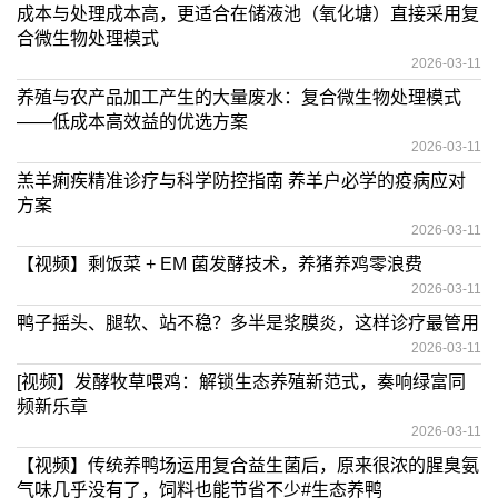
成本与处理成本高，更适合在储液池（氧化塘）直接采用复
合微生物处理模式
2026-03-11
养殖与农产品加工产生的大量废水：复合微生物处理模式
——低成本高效益的优选方案
2026-03-11
羔羊痢疾精准诊疗与科学防控指南 养羊户必学的疫病应对
方案
2026-03-11
【视频】剩饭菜 + EM 菌发酵技术，养猪养鸡零浪费
2026-03-11
鸭子摇头、腿软、站不稳？多半是浆膜炎，这样诊疗最管用
2026-03-11
[视频】发酵牧草喂鸡：解锁生态养殖新范式，奏响绿富同
频新乐章
2026-03-11
【视频】传统养鸭场运用复合益生菌后，原来很浓的腥臭氨
气味几乎没有了，饲料也能节省不少#生态养鸭