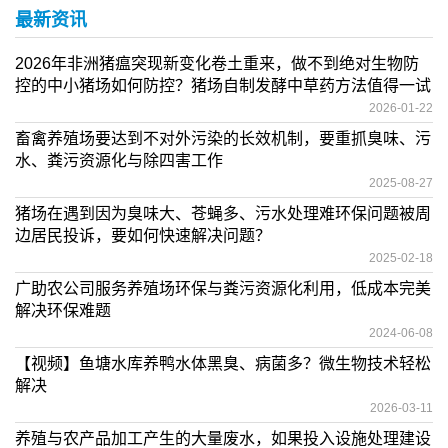
最新资讯
2026年非洲猪瘟突现新变化卷土重来，做不到绝对生物防
控的中小猪场如何防控？猪场自制发酵中草药方法值得一试
2026-01-22
畜禽养殖场要达到不对外污染的长效机制，要重抓臭味、污
水、粪污资源化与除四害工作
2025-08-27
猪场在遇到因为臭味大、苍蝇多、污水处理难环保问题被周
边居民投诉，要如何快速解决问题？
2025-02-18
广助农公司服务养殖场环保与粪污资源化利用，低成本完美
解决环保难题
2024-06-08
【视频】鱼塘水库养鸭水体黑臭、病菌多？微生物技术轻松
解决
2026-03-11
养殖与农产品加工产生的大量废水，如果投入设施处理建设