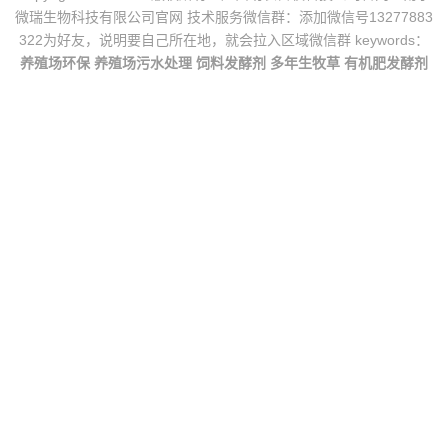
微瑞生物科技有限公司官网 技术服务微信群：添加微信号13277883
322为好友，说明要自己所在地，就会拉入区域微信群 keywords：
养殖场环保
养殖场污水处理
饲料发酵剂
多年生牧草
有机肥发酵剂