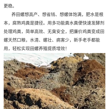
更稳。
养田螺想高产、想省钱、想螺体饱满，肥水是根
本，腐熟鸡粪是捷径。用多功能粪水粪便快速发酵剂
处理鸡粪，简单高效、无臭安全，把廉价鸡粪变成田
螺天然口粮，水清、螺壮、病害少，新手老手都能
用，轻松实现田螺养殖提质增效！