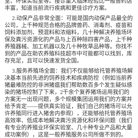
室、环保实验室等。接诊量大临床经验比一般兽药店
丰富，知道当前流行疾病和更佳诊疗方案。
2.动保产品非常全面：可能是国内动保产品最全的
公司，上千种规范合格的品牌兽药、消毒剂、疫苗和
饲料添加剂、预混料和浓缩料，几十种解决养殖场环
保及粪污资源化的产品与上百种除四害产品，上千种
养殖器械、加工机器以及几十种牧草品种等。你找不
到的产品在助农养殖科技超市中可能都可以找到，库
存充足，且可以快速发货全国。
3.服务养殖场全面：我们不仅能够给托管养殖场解
决基本当前先进的饲养技术和疾病防控（例如当前养
猪最难防控的非洲猪瘟我们帮助数百多个发生疑似感
染的猪场控制了下来，2千余个复养猪场运用我们的
方案无一出现问题，多个规模集团运用我们的方案并
给予肯定——提供真实验证，我们自己的猪场可以允
许养殖同行进入猪舍内参观），还能够给托管养殖场
高效率、低成本地解决粪污资源化和环保问题（我们
有专业的养殖业环保实验室、几十种专业产品和大量
成功案例），这是一般养殖服务公司所做不到的。