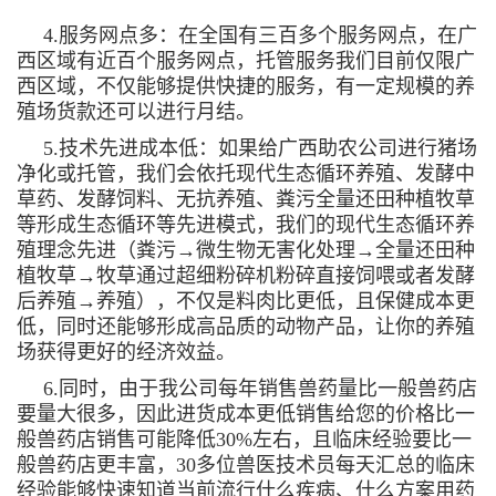
4.服务网点多：在全国有三百多个服务网点，在广
西区域有近百个服务网点，托管服务我们目前仅限广
西区域，不仅能够提供快捷的服务，有一定规模的养
殖场货款还可以进行月结。
5.技术先进成本低：如果给广西助农公司进行猪场
净化或托管，我们会依托现代生态循环养殖、发酵中
草药、发酵饲料、无抗养殖、粪污全量还田种植牧草
等形成生态循环等先进模式，我们的现代生态循环养
殖理念先进（粪污→微生物无害化处理→全量还田种
植牧草→牧草通过超细粉碎机粉碎直接饲喂或者发酵
后养殖→养殖），不仅是料肉比更低，且保健成本更
低，同时还能够形成高品质的动物产品，让你的养殖
场获得更好的经济效益。
6.同时，由于我公司每年销售兽药量比一般兽药店
要量大很多，因此进货成本更低销售给您的价格比一
般兽药店销售可能降低30%左右，且临床经验要比一
般兽药店更丰富，30多位兽医技术员每天汇总的临床
经验能够快速知道当前流行什么疾病、什么方案用药