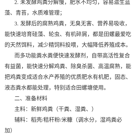
2. 未发酵鸡粪分解慢，肥水不均匀，容易滋生蓝
藻、青苔，水质难管理；
3. 发酵后的腐熟鸡粪，无臭无害、营养易吸收，
能快速培育硅藻、轮虫、有机碎屑，都是田螺最爱吃
的天然饵料，减少精饲料投喂，大幅降低养殖成本。
而多功能粪水粪便快速发酵剂，自带高活性复合
有益菌，能快速分解鸡粪、除臭杀菌、高温腐熟，能
把鸡粪变成适合水产养殖的优质肥水有机肥，固态、
液态粪水都能处理，特别适合田螺塘使用。
二、准备材料
主料：新鲜鸡粪（干粪、湿粪、）
辅料：稻壳/秸秆粉/米糠（调水分，湿鸡粪必
加）