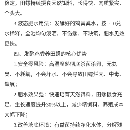
稳定，田螺持续摄食天然饵料，长得快、肉质紧实、
个头大。
3.液态肥水用法：发酵好的鸡粪粪水，按1:10兑
水稀释，全池均匀泼洒，不伤螺、不缺氧，肥水见效
更快。
四、发酵鸡粪养田螺的核心优势
1.安全零风险：高温腐熟彻底杀菌杀卵，无氨
臭、不耗氧，不会坏水、不会导致田螺烂壳、中毒、
缺氧；
2.肥水效果强：快速培育天然饵料，田螺摄食充
足，生长速度提升30%以上，减少精饲料，养殖成本
大幅下降；
3.改善塘底环境：有益菌持续净化水体，分解残