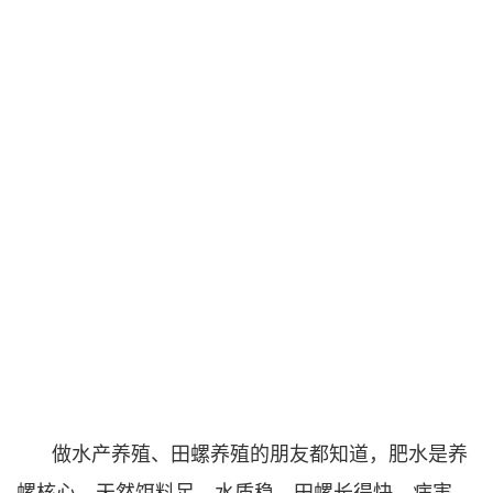
做水产养殖、田螺养殖的朋友都知道，肥水是养
螺核心，天然饵料足、水质稳，田螺长得快、病害