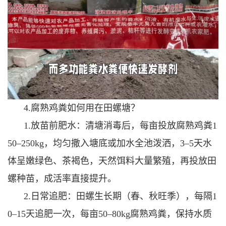
4.腐熟鸡粪如何用在田螺塘？
1.放苗前肥水：清塘消毒后，每亩投放腐熟鸡粪1
50–250kg，均匀撒入塘底或加水全池泼洒，3–5天水
体呈嫩绿色、茶褐色，天然饵料大量繁殖，再投放田
螺种苗，成活率直接提升。
2.日常追肥：田螺生长期（春、秋旺季），每隔1
0–15天追肥一次，每亩50–80kg腐熟鸡粪，保持水质