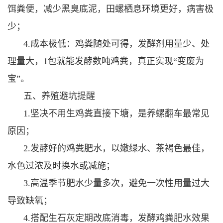
饵粪便，减少黑臭底泥，田螺栖息环境更好，病害极
少；
4.成本极低：鸡粪随处可得，发酵剂用量少、处
理量大，1包就能发酵数吨鸡粪，真正实现“变废为
宝”。
五、养殖避坑提醒
1.坚决不用生鸡粪直接下塘，是养螺翻车最常见
原因；
2.发酵好的鸡粪肥水，以嫩绿水、茶褐色最佳，
水色过浓及时换水或减施；
3.高温季节肥水少量多次，避免一次性用量过大
导致缺氧；
4.搭配生石灰定期改底消毒，发酵鸡粪肥水效果