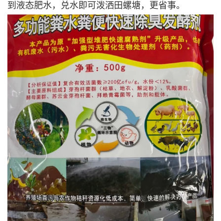
到液态肥水，兑水即可泼洒田螺塘，更省事。