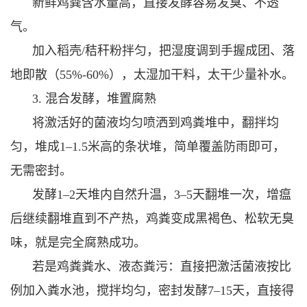
新鲜鸡粪含水量高，直接发酵容易发臭、不透
气。
加入稻壳/秸秆粉拌匀，把湿度调到手握成团、落
地即散（55%-60%），太湿加干料，太干少量补水。
3. 混合发酵，堆置腐熟
将激活好的菌液均匀喷洒到鸡粪堆中，翻拌均
匀，堆成1–1.5米高的条状堆，简单覆盖防雨即可，
无需密封。
发酵1–2天堆内自然升温，3–5天翻堆一次，增瘟
后继续翻堆直到不产热，鸡粪变成黑褐色、松软无臭
味，就是完全腐熟成功。
若是鸡粪粪水、液态粪污：直接把激活菌液按比
例加入粪水池，搅拌均匀，密封发酵7–15天，直接得