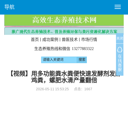
导航
T
o
g
g
l
关闭
e
|
|
|
首页
成功案例
兽医技术
市场行情
n
生态养殖热线和微信
13277883322
a
v
i
g
【视频】用多功能粪水粪便快速发酵剂发酵
a
鸡粪，螺肥水清产量翻倍
t
i
2026-05-11 15:53:25 点击：
1667
o
n